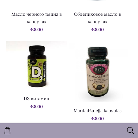
Масло черного тмина в
Облепиховое масло в
капсулах
капсулах
€8.00
€8.00
D3 витамин
€8.00
Mārdadžu eļļa kapsulās
€8.00