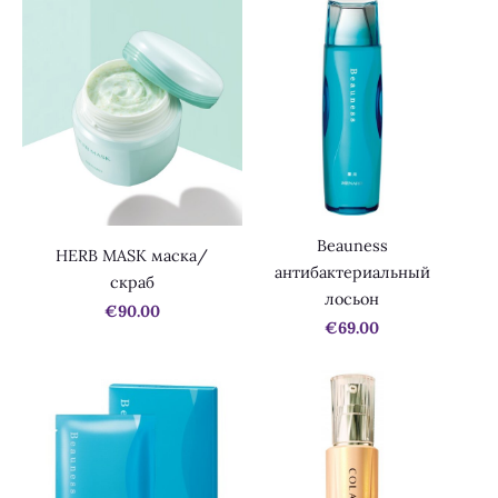
Beauness
HERB MASK маска/
антибактериальный
скраб
лосьон
€90.00
€69.00