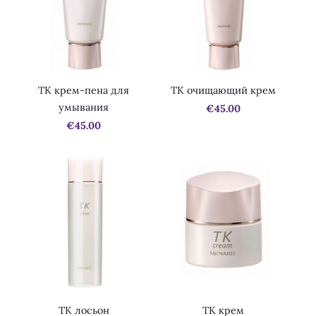
TK крем-пена для
TK очищающий крем
умывания
€45.00
€45.00
TK лосьон
TK крем