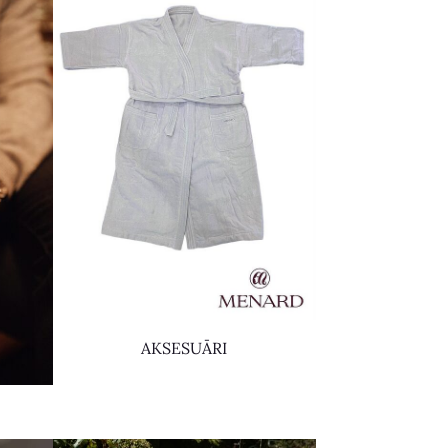
AKSESUĀRI