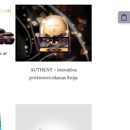
a ar
AUTHENT - inovatīva
pretnovecošanas līnija