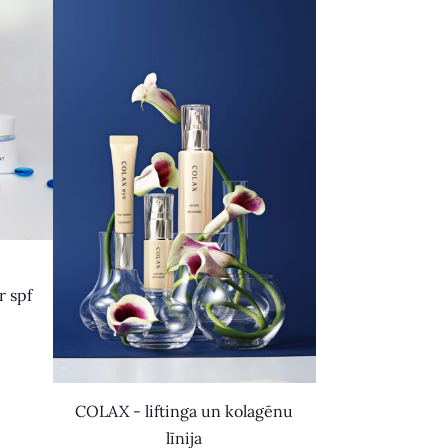
r spf
COLAX - liftinga un kolagēnu
līnija