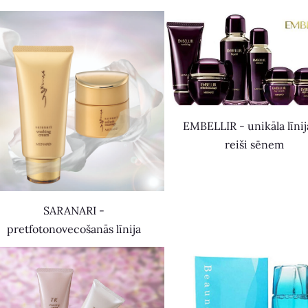
EMBELLIR - unikāla līnij
reiši sēnem
SARANARI -
pretfotonovecošanās līnija