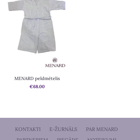
MENARD peldmētelis
€68.00
KONTAKTI
E-ŽURNĀLS
PAR MENARD
PARTNERIEM
PIEGĀDE
NOTEIKUMI