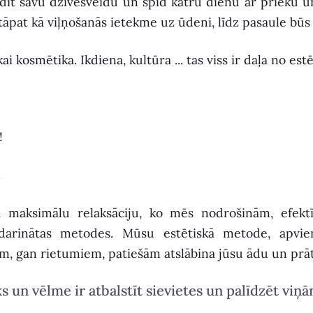
udīt savu dzīvesveidu un spīd katru dienu ar prieku 
, tāpat kā viļņošanās ietekme uz ūdeni, līdz pasaule bū
osmētika. Ikdiena, kultūra ... tas viss ir daļa no estē
!
.
maksimālu relaksāciju, ko mēs nodrošinām, efektī
arinātas metodes. Mūsu estētiskā metode, apvie
 gan rietumiem, patiešām atslābina jūsu ādu un prātu
n vēlme ir atbalstīt sievietes un palīdzēt viņ