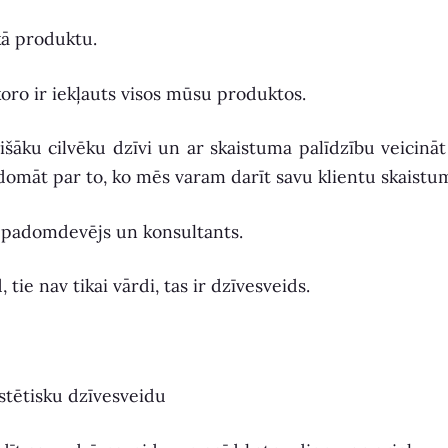
kā produktu.
ro ir iekļauts visos mūsu produktos.
āku cilvēku dzīvi un ar skaistuma palīdzību veicināt 
 domāt par to, ko mēs varam darīt savu klientu skaistu
 padomdevējs un konsultants.
ie nav tikai vārdi, tas ir dzīvesveids.
estētisku dzīvesveidu