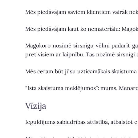
Mēs piedāvājam saviem klientiem vairāk ne
Mēs piedāvājam kaut ko nemateriālu: Magoko
Magokoro nozīmē sirsnīgu vēlmi padarīt gaiš
pret visiem ar laipnību. Tas nozīmē sirsnīgi
Mēs ceram būt jūsu uzticamākais skaistuma
“Īsta skaistuma meklējumos”: mums, Menard, t
Vīzija
Ieguldījums sabiedrības attīstībā, atbalstot 