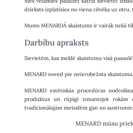
Mēs vēlamies palīdzēt katrai sievietei izba
dzirksts izplatīsies no viena cilvēka uz otru
Mums MENARDĀ skaistums ir vairāk nekā tikai k
Darbību apraksts
Sievietēm, kas meklē skaistumu visā pasaulē
MENARD noved pie neierobežota skaistuma
MENARD estētiskās procedūras nodrošina 
produktus un rūpīgi izmantojot rokām d
tradicionālajām metodēm gan no austrumiem,
MENARD mūsu prieks u