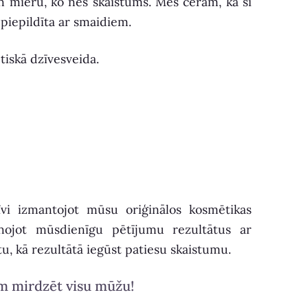
un mieru, ko nes skaistums. Mēs ceram, ka šī
s piepildīta ar smaidiem.
tiskā dzīvesveida.
vi izmantojot mūsu oriģinālos kosmētikas
nojot mūsdienīgu pētījumu rezultātus ar
, kā rezultātā iegūst patiesu skaistumu.
ām mirdzēt visu mūžu!